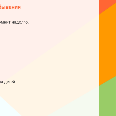
ебывания
омнит надолго.
я детей