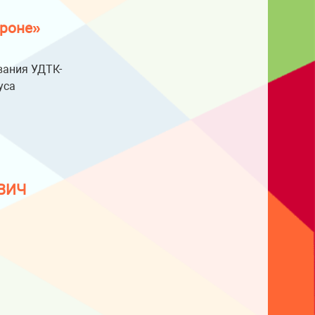
броне»
вания УДТК-
уса
ВИЧ