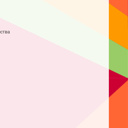
ества