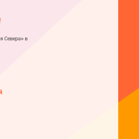
!
я Севера» в
й