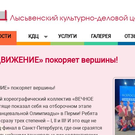
Лысьвенский
культурно-деловой
ц
ОСТИ
КДЦ
УСЛУГИ
ГАЛЕРЕЯ
ОТЗ
ВИЖЕНИЕ» покоряет вершины!
Е» покоряет вершины!
й хореографический коллектив «ВЕЧНОЕ
ще показал себя на отборочном этапе
анцевальной Олимпиады» в Перми! Ребята
азу трех степеней – I, II и III! И это еще не
д-финал в Санкт-Петербурге, где они сразятся