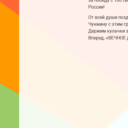
за победу с 100 
России!
От всей души поз
Чунжину с этим г
Держим кулачки з
Вперед, «ВЕЧНОЕ