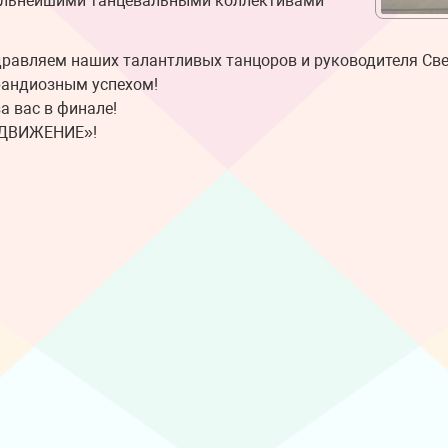
сильнейшими танцевальными коллективами
дравляем наших талантливых танцоров и руководителя Св
рандиозным успехом!
а вас в финале!
 ДВИЖЕНИЕ»!