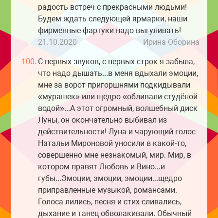
радость встреч с прекрасными людьми!
Будем ждать следующей ярмарки, наши
фирменные фартуки надо выгуливать!
21.10.2020
Ирина Оборина
100.
С первых звуков, с первых строк я забыла,
что надо дышать...в меня вдыхали эмоции,
мне за ворот пригоршнями подкидывали
«мурашек» или щедро «обливали студёной
водой»...А этот огромный, волшебный диск
Луны, он окончательно выбивал из
действительности! Луна и чарующий голос
Натальи Мироновой уносили в какой-то,
совершенно мне незнакомый, мир. Мир, в
котором правят Любовь и Вино...и
губы...Эмоции, эмоции, эмоции...щедро
приправленные музыкой, романсами.
Голоса лились, песня и стих сливались,
дыхание и танец обволакивали. Обычный