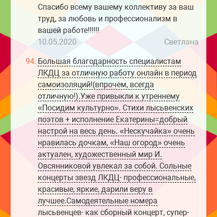
Спасибо всему вашему коллективу за ваш
труд, за любовь и профессионализм в
вашей работе!!!!!!
10.05.2020
Светлана
94.
Большая благодарность специалистам
ЛКДЦ за отличную работу онлайн в период
самоизоляций!(впрочем, всегда
отличную!).Уже привыкли к утреннему
«Посидим культурно». Стихи лысьвенских
поэтов + исполнение Екатерины=добрый
настрой на весь день. «Нескучайка» очень
нравилась дочкам, «Наш огород» очень
актуален, художественный мир И.
Овсянниковой увлекал за собой. Сольные
концерты звезд ЛКДЦ- профессиональные,
красивые, яркие, дарили веру в
лучшее.Самодеятельные номера
лысьвенцев- как сборный концерт, супер-