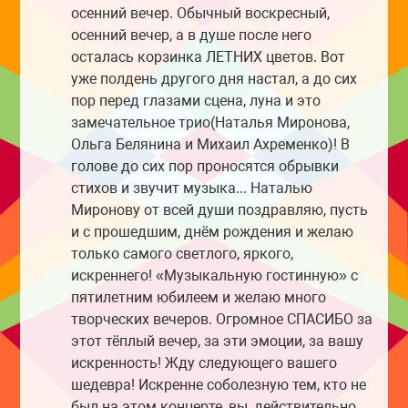
осенний вечер. Обычный воскресный,
осенний вечер, а в душе после него
осталась корзинка ЛЕТНИХ цветов. Вот
уже полдень другого дня настал, а до сих
пор перед глазами сцена, луна и это
замечательное трио(Наталья Миронова,
Ольга Белянина и Михаил Ахременко)! В
голове до сих пор проносятся обрывки
стихов и звучит музыка... Наталью
Миронову от всей души поздравляю, пусть
и с прошедшим, днём рождения и желаю
только самого светлого, яркого,
искреннего! «Музыкальную гостинную» с
пятилетним юбилеем и желаю много
творческих вечеров. Огромное СПАСИБО за
этот тёплый вечер, за эти эмоции, за вашу
искренность! Жду следующего вашего
шедевра! Искренне соболезную тем, кто не
был на этом концерте, вы, действительно,