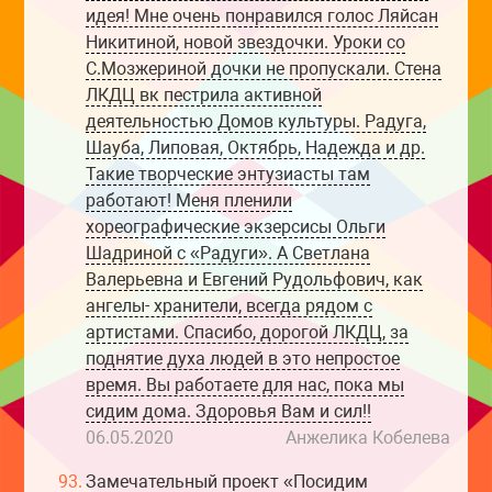
идея! Мне очень понравился голос Ляйсан
Никитиной, новой звездочки. Уроки со
С.Мозжериной дочки не пропускали. Стена
ЛКДЦ вк пестрила активной
деятельностью Домов культуры. Радуга,
Шауба, Липовая, Октябрь, Надежда и др.
Такие творческие энтузиасты там
работают! Меня пленили
хореографические экзерсисы Ольги
Шадриной с «Радуги». А Светлана
Валерьевна и Евгений Рудольфович, как
ангелы- хранители, всегда рядом с
артистами. Спасибо, дорогой ЛКДЦ, за
поднятие духа людей в это непростое
время. Вы работаете для нас, пока мы
сидим дома. Здоровья Вам и сил!!
06.05.2020
Анжелика Кобелева
93.
Замечательный проект «Посидим